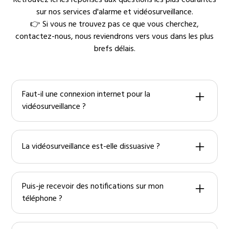
sur nos services d'alarme et vidéosurveillance.
👉 Si vous ne trouvez pas ce que vous cherchez,
contactez-nous, nous reviendrons vers vous dans les plus
brefs délais.
Faut-il une connexion internet pour la
vidéosurveillance ?
Recommandé pour la consultation à distance et les
alertes en temps réel ; l’enregistrement local reste
La vidéosurveillance est-elle dissuasive ?
possible.
Oui, associée à une alarme, elle renforce la dissuasion
et facilite l’intervention rapide.
Puis-je recevoir des notifications sur mon
téléphone ?
Oui, les systèmes envoient des alertes instantanées