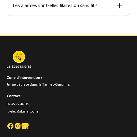
(push/SMS/email) en cas d’événement.
Les alarmes sont-elles filaires ou sans fil ?
Je propose les deux, selon la configuration et le
niveau de sécurité recherché.
Zone d'intervention :
Je me déplace dans le Tarn-et-Garonne.
Contact :
07 45 27 46 05
jb.elec@ikmail.com