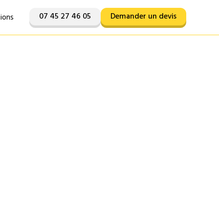
07 45 27 46 05
Demander un devis
tions