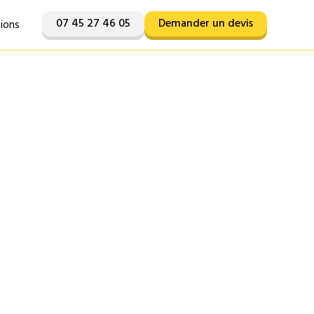
07 45 27 46 05
Demander un devis
tions