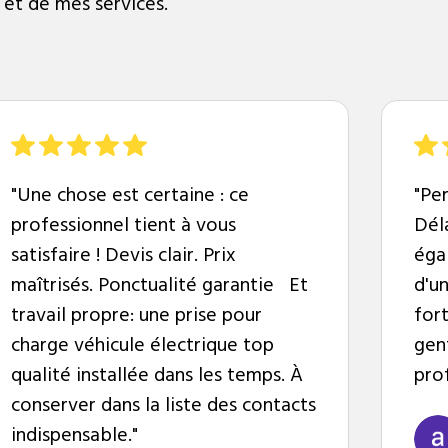
 et de mes services.
"Une chose est certaine : ce
"Per
professionnel tient à vous
Dél
satisfaire ! Devis clair. Prix
éga
maîtrisés. Ponctualité garantie Et
d'u
travail propre: une prise pour
for
charge véhicule électrique top
gent
qualité installée dans les temps. À
pro
conserver dans la liste des contacts
indispensable."