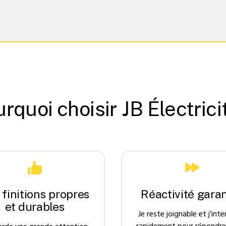
rquoi choisir JB Électrici
 finitions propres
Réactivité garan
et durables
Je reste joignable et j’inte