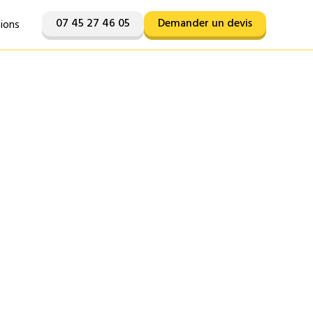
07 45 27 46 05
Demander un devis
tions