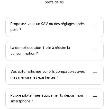
brefs délais.
Proposez-vous un SAV ou des réglages après
pose ?
Oui, je reste disponible pour les mises à jour, réglages
et l’assistance technique.
La domotique aide-t-elle à réduire la
consommation ?
Oui, grâce aux scénarios (extinction, abaissement
chauffage, gestion éclairage), vous optimisez vos
Vos automatismes sont-ils compatibles avec
usages et vos dépenses.
mes menuiseries existantes ?
Dans la plupart des cas, oui. Je vérifie la compatibilité
et j’adapte la motorisation et les sécurités.
Puis-je piloter mes équipements depuis mon
smartphone ?