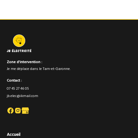
Oui, je configure des applications sécurisées pour
contrôler éclairage, volets, portail, chauffage et
alarmes à distance.
Zone d'intervention :
Je me déplace dans le Tarn-et-Garonne.
Contact :
07 45 27 46 05
jb.elec@ikmail.com
Accueil