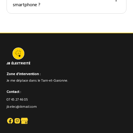
smartphone ?
Oui, je configure des applications sécurisées pour
contrôler éclairage, volets, portail, chauffage et
alarmes à distance.
Zone d'intervention :
Je me déplace dans le Tarn-et-Garonne.
Contact :
07 45 27 46 05
jb.elec@ikmail.com