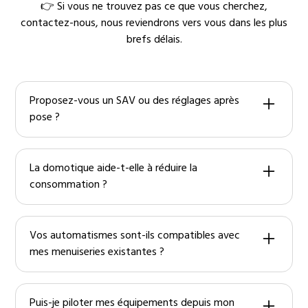
👉 Si vous ne trouvez pas ce que vous cherchez,
contactez-nous, nous reviendrons vers vous dans les plus
brefs délais.
Proposez-vous un SAV ou des réglages après
pose ?
Oui, je reste disponible pour les mises à jour, réglages
et l’assistance technique.
La domotique aide-t-elle à réduire la
consommation ?
Oui, grâce aux scénarios (extinction, abaissement
chauffage, gestion éclairage), vous optimisez vos
Vos automatismes sont-ils compatibles avec
usages et vos dépenses.
mes menuiseries existantes ?
Dans la plupart des cas, oui. Je vérifie la compatibilité
et j’adapte la motorisation et les sécurités.
Puis-je piloter mes équipements depuis mon