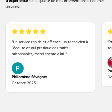
d’expérience
sur la qualité de mes interventions et de mes
services.
"Un service rapide et efficace, un technicien à
"P
l'écoute et qui pratique des tarifs
to
raisonnables, merci encore à lui !"
Pa
Philomène Sévègnes
Oc
Octobre 2025